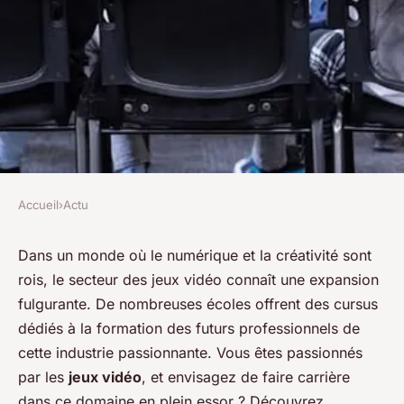
Accueil
›
Actu
ACTU
Comment intégrer une école
Dans un monde où le numérique et la créativité sont
rois, le secteur des jeux vidéo connaît une expansion
de jeux vidéo ?
fulgurante. De nombreuses écoles offrent des cursus
dédiés à la formation des futurs professionnels de
admin
•
18 décembre 2023
•
2 min de lecture
cette industrie passionnante. Vous êtes passionnés
par les
jeux vidéo
, et envisagez de faire carrière
dans ce domaine en plein essor ? Découvrez