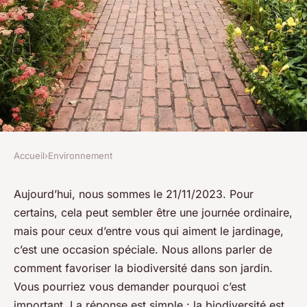
Accueil
›
Environnement
ENVIRONNEMENT
Comment favoriser la
Aujourd’hui, nous sommes le 21/11/2023. Pour
certains, cela peut sembler être une journée ordinaire,
biodiversité dans son jardin ?
mais pour ceux d’entre vous qui aiment le jardinage,
c’est une occasion spéciale. Nous allons parler de
admin
•
3 décembre 2023
•
5 min de lecture
comment favoriser la biodiversité dans son jardin.
Vous pourriez vous demander pourquoi c’est
important. La réponse est simple : la biodiversité est