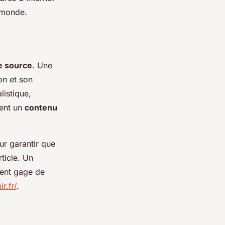
 monde.
ne source
. Une
on et son
listique,
rent un
contenu
r garantir que
rticle. Un
vent gage de
r.fr/
.