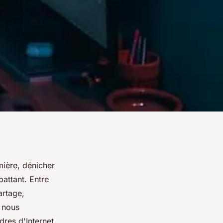
mière, dénicher
attant. Entre
artage,
 nous
dres d'Internet