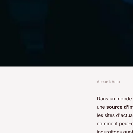
Accueil
›
Actu
ACTU
Où trouver une sour
Dans un monde h
une
source d'in
fiable ?
les sites d'actu
comment peut-o
ingurgitons quot