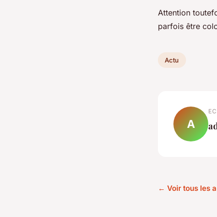
Attention toutef
parfois être col
Actu
EC
A
a
← Voir tous les a