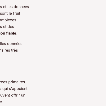
ls et les données
ont le fruit
complexes
s et des
on fiable
.
lles données
aires très
rces primaires.
e qui s'appuient
vent offrir un
e.