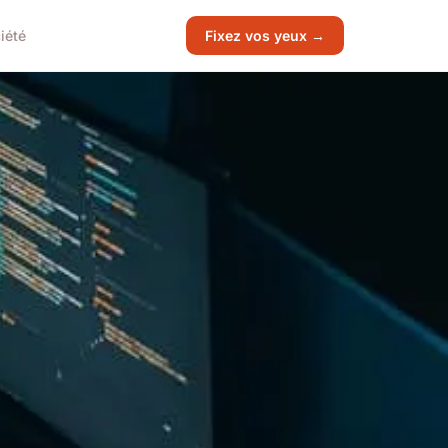
iété
Fixez vos yeux →