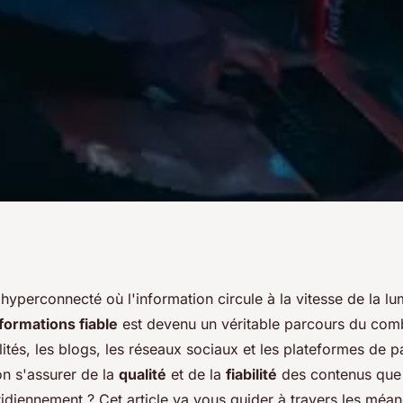
ce d'informations
yperconnecté où l'information circule à la vitesse de la lu
formations fiable
est devenu un véritable parcours du comb
alités, les blogs, les réseaux sociaux et les plateformes de p
n s'assurer de la
qualité
et de la
fiabilité
des contenus que
idiennement ? Cet article va vous guider à travers les méan