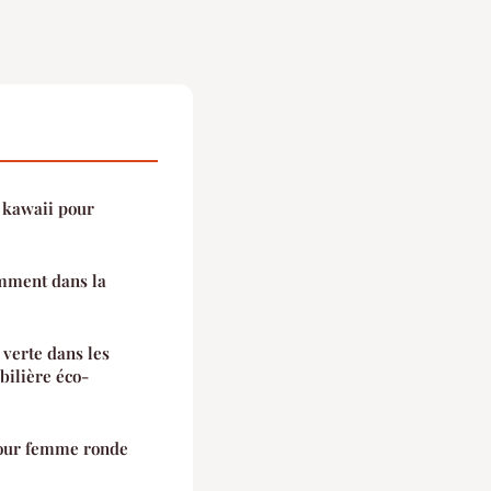
e kawaii pour
mment dans la
verte dans les
bilière éco-
 pour femme ronde