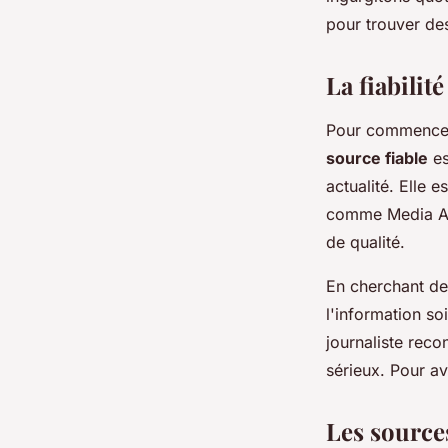
admin
•
29 janvier 2024
•
2 min de lecture
pour trouver d
La fiabilit
Pour commencer,
source fiable
es
actualité. Elle 
comme Media Aven
de qualité.
En cherchant des
l'information soi
journaliste rec
sérieux. Pour av
Les source