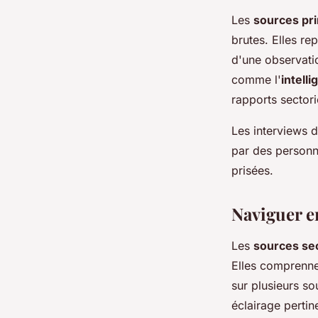
Les
sources pr
brutes. Elles rep
d'une observatio
comme l'
intelli
rapports sectori
Les interviews 
par des personna
prisées.
Naviguer e
Les
sources se
Elles comprennen
sur plusieurs s
éclairage perti