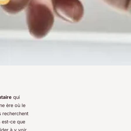
taire
qui
e ère où le
s recherchent
s est-ce que
ider à y voir