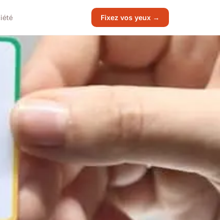
iété
Fixez vos yeux →