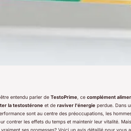
els sont ses
être entendu parler de
TestoPrime
, ce
complément alimen
ter la testostérone
et de
raviver l'énergie
perdue. Dans un
 performance sont au centre des préoccupations, les homme
ur contrer les effets du temps et maintenir leur vitalité. Mai
 vraiment ses promesses? Voici un avis détaillé pour vous a