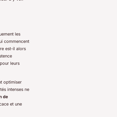
quement les
qui commencent
e est-il alors
istence
pour leurs
t optimiser
tés intenses ne
n de
icace et une