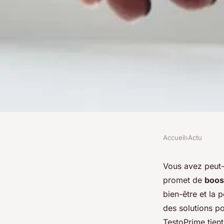
Accueil
›
Actu
ACTU
Avis TestoPrime: Qu
Vous avez peut-
promet de
boos
avantages?
bien-être et la
des solutions po
TestoPrime tient