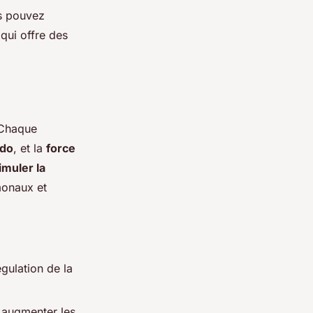
us pouvez
qui offre des
 Chaque
ido
, et la
force
imuler la
monaux et
égulation de la
 augmenter les