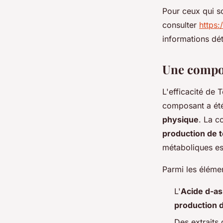
Pour ceux qui so
consulter
https:
informations déta
Une compos
L'efficacité de 
composant a été 
physique
. La c
production de 
métaboliques es
Parmi les élémen
L'
Acide d-as
production 
Des extraits