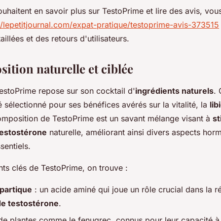
uhaitent en savoir plus sur TestoPrime et lire des avis, vo
//lepetitjournal.com/expat-pratique/testoprime-avis-373515
illées et des retours d'utilisateurs.
ition naturelle et ciblée
TestoPrime repose sur son cocktail d'
ingrédients naturels
.
sélectionné pour ses bénéfices avérés sur la vitalité, la
lib
omposition de TestoPrime est un savant mélange visant à
st
testostérone
naturelle, améliorant ainsi divers aspects hor
sentiels.
ts clés de TestoPrime, on trouve :
partique
: un acide aminé qui joue un rôle crucial dans la r
de testostérone
.
 de plantes comme le fenugrec, connus pour leur capacité à