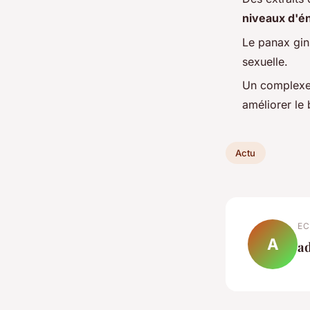
niveaux d'é
Le panax gins
sexuelle.
Un complexe
améliorer le 
Actu
EC
A
a