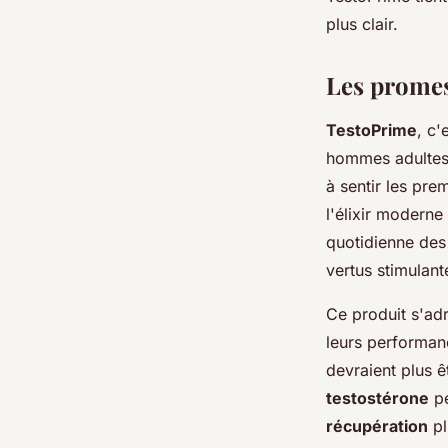
admin
•
17 décembre 2023
•
2 min de lecture
plus clair.
Les promes
TestoPrime
, c'
hommes adultes,
à sentir les pre
l'élixir moderne
quotidienne de
vertus stimulant
Ce produit s'ad
leurs performanc
devraient plus ê
testostérone
pe
récupération
pl