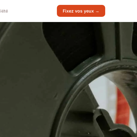
iété
Fixez vos yeux →