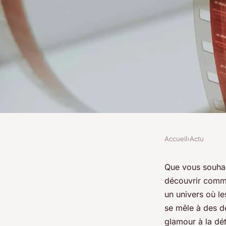
Accueil
›
Actu
ACTU
Quelles sont les de
Que vous souhai
découvrir commen
en matière de pyjam
un univers où l
se mêle à des dé
glamour à la dé