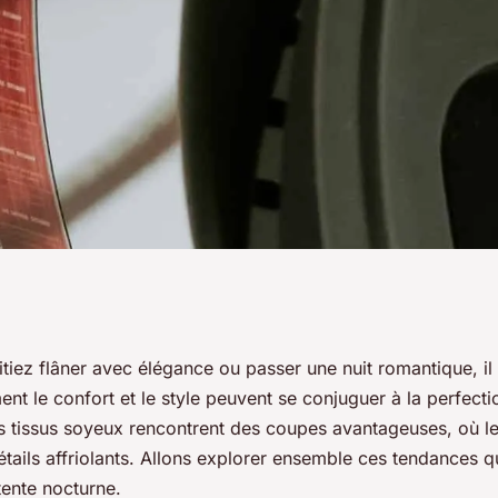
rnières tendances
tiez flâner avec élégance ou passer une nuit romantique, il
t le confort et le style peuvent se conjuguer à la perfecti
a sexy?
es tissus soyeux rencontrent des coupes avantageuses, où l
tails affriolants. Allons explorer ensemble ces tendances qui
tente nocturne.