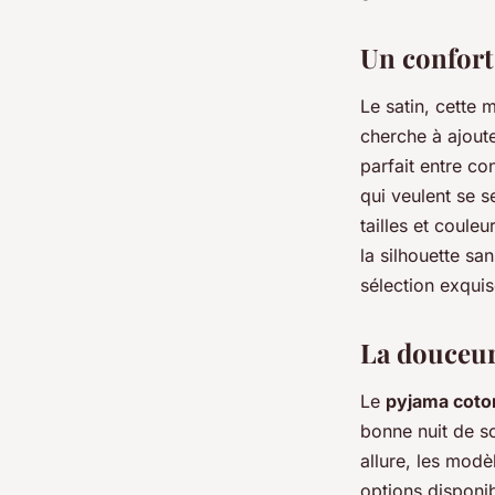
admin
•
14 mai 2024
•
2 min de lecture
Un confort
Le satin, cette 
cherche à ajoute
parfait entre co
qui veulent se s
tailles et coule
la silhouette sa
sélection exqui
La douceur
Le
pyjama coto
bonne nuit de s
allure, les modè
options disponi