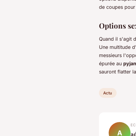
de coupes pour s
Options se
Quand il s'agit 
Une multitude d
messieurs l'oppor
épurée au
pyja
sauront flatter l
Actu
EC
A
a