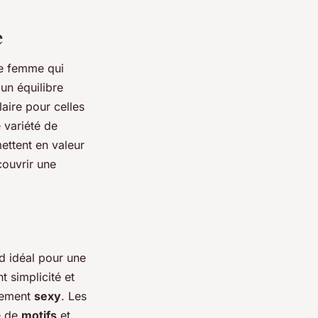
e
te femme qui
un équilibre
aire pour celles
 variété de
mettent en valeur
couvrir une
d idéal pour une
nt simplicité et
ilement
sexy
. Les
e de
motifs
et