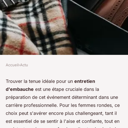
Accueil
›
Actu
ACTU
Quelle est la tenue idéale pour
Trouver la tenue idéale pour un
entretien
d'embauche
est une étape cruciale dans la
femme ronde en entretien
préparation de cet événement déterminant dans une
d'embauche?
carrière professionnelle. Pour les femmes rondes, ce
choix peut s'avérer encore plus challengeant, tant il
admin
•
20 décembre 2023
•
2 min de lecture
est essentiel de se sentir à l'aise et confiante, tout en