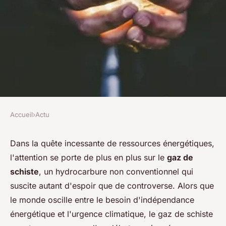
Accueil
›
Actu
ACTU
Le gaz de schiste: une solution
Dans la quête incessante de ressources énergétiques,
l'attention se porte de plus en plus sur le
gaz de
ou un nouveau problème en
schiste
, un hydrocarbure non conventionnel qui
matière d'énergie?
suscite autant d'espoir que de controverse. Alors que
le monde oscille entre le besoin d'indépendance
admin
•
2 janvier 2024
•
2 min de lecture
énergétique et l'urgence climatique, le gaz de schiste