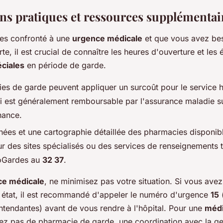
ns pratiques et ressources supplémentai
es confronté à une
urgence médicale
et que vous avez be
e, il est crucial de connaître les heures d'ouverture et les 
éciales
en période de garde.
es de garde peuvent appliquer un surcoût pour le service 
i est généralement remboursable par l'assurance maladie su
nance.
ées et une cartographie détaillée des pharmacies disponib
r des sites spécialisés ou des services de renseignements 
soGardes au
32 37
.
ce médicale
, ne minimisez pas votre situation. Si vous avez
e état, il est recommandé d'appeler le numéro d'urgence
15
tendantes) avant de vous rendre à l'hôpital. Pour une
médi
vez pas de pharmacie de garde, une coordination avec la g