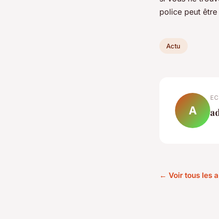
police peut être
Actu
EC
A
a
← Voir tous les a