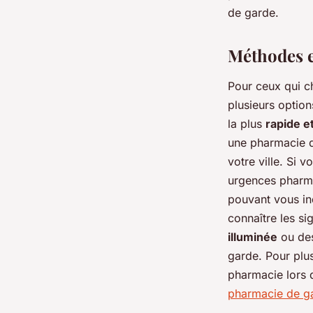
admin
•
19 avril 2024
•
2 min de lecture
de garde.
Méthodes e
Pour ceux qui c
plusieurs option
la plus
rapide e
une pharmacie d
votre ville. Si 
urgences pharma
pouvant vous ind
connaître les s
illuminée
ou des
garde. Pour plus
pharmacie lors 
pharmacie de g