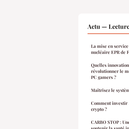
Actu — Lectur
La mise en service
nucléaire EPR de 
Quelles innovation
révolutionner le m
PC gamers ?
Maîtrisez le systèm
Comment investir 
crypto ?
CARBO STOP : Une 
soutenir la santé i