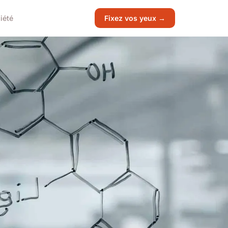
iété
Fixez vos yeux →