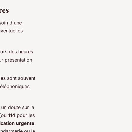
res
soin d'une
éventuelles
hors des heures
r présentation
les sont souvent
téléphoniques
 un doute sur la
(ou
114
pour les
cation urgente
,
endarmerie ou la