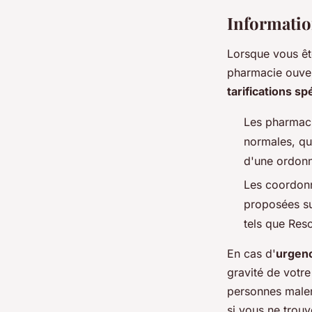
Informatio
Lorsque vous êt
pharmacie ouvert
tarifications sp
Les pharmaci
normales, qu
d'une ordon
Les coordonn
proposées su
tels que Re
En cas d'
urgen
gravité de votr
personnes malen
si vous ne trou