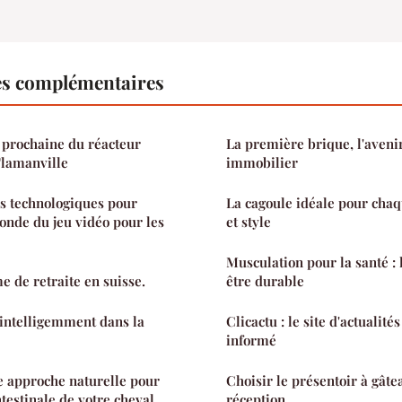
es complémentaires
 prochaine du réacteur
La première brique, l'aven
Flamanville
immobilier
s technologiques pour
La cagoule idéale pour chaqu
onde du jeu vidéo pour les
et style
Musculation pour la santé : 
e de retraite en suisse.
être durable
intelligemment dans la
Clicactu : le site d'actualité
informé
approche naturelle pour
Choisir le présentoir à gâte
ntestinale de votre cheval
réception