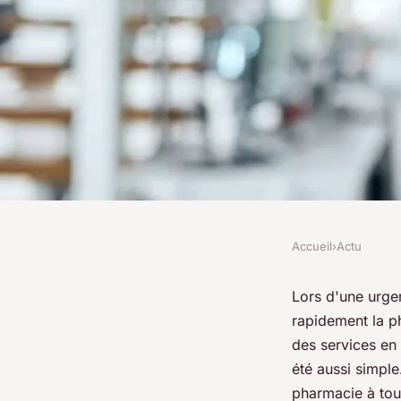
Accueil
›
Actu
ACTU
Trouvez rapidement
Lors d'une urge
rapidement la ph
de garde en urgenc
des services en 
été aussi simpl
pharmacie à tout