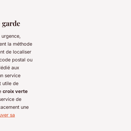
e garde
 urgence,
uvent la méthode
nt de localiser
code postal ou
dédié aux
n service
 utile de
ne
croix verte
service de
ficacement une
uver sa