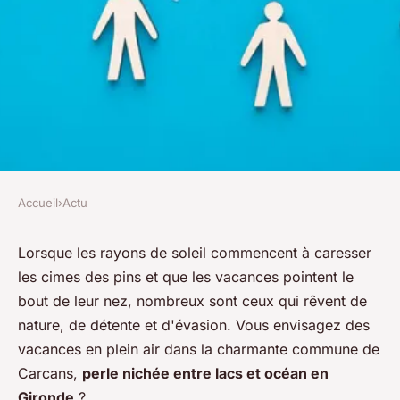
Accueil
›
Actu
ACTU
Où se loger pendant son
Lorsque les rayons de soleil commencent à caresser
les cimes des pins et que les vacances pointent le
camping à Carcans?
bout de leur nez, nombreux sont ceux qui rêvent de
nature, de détente et d'évasion. Vous envisagez des
admin
•
24 avril 2024
•
2 min de lecture
vacances en plein air dans la charmante commune de
Carcans,
perle nichée entre lacs et océan en
Gironde
?