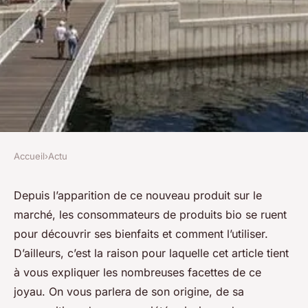
Accueil
›
Actu
ACTU
À la découverte de l'aker fassi
Depuis l’apparition de ce nouveau produit sur le
marché, les consommateurs de produits bio se ruent
admin
•
4 octobre 2023
•
2 min de lecture
pour découvrir ses bienfaits et comment l’utiliser.
D’ailleurs, c’est la raison pour laquelle cet article tient
à vous expliquer les nombreuses facettes de ce
joyau. On vous parlera de son origine, de sa