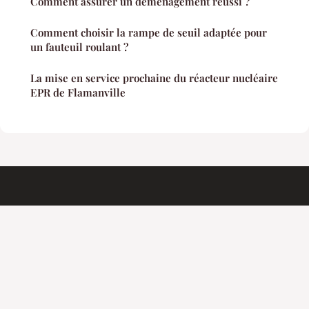
Comment assurer un déménagement réussi ?
Comment choisir la rampe de seuil adaptée pour
un fauteuil roulant ?
La mise en service prochaine du réacteur nucléaire
EPR de Flamanville
Addfreecounter
Mentions légales
Contact
© 2026 Addfreecounter. Tous droits réservés.