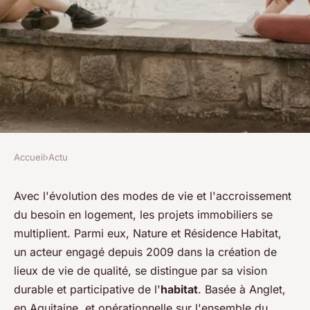
Accueil
›
Actu
ACTU
Comment Nature et Résidence
Avec l'évolution des modes de vie et l'accroissement
du besoin en logement, les projets immobiliers se
Habitat Gère-t-il les Espaces
multiplient. Parmi eux, Nature et Résidence Habitat,
Communs ?
un acteur engagé depuis 2009 dans la création de
lieux de vie de qualité, se distingue par sa vision
admin
•
9 mars 2024
•
2 min de lecture
durable et participative de l'
habitat
. Basée à Anglet,
en Aquitaine, et opérationnelle sur l'ensemble du